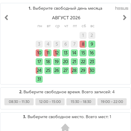
1.
Выберите свободный день месяца
АВГУСТ 2026
пн
вт
ср
чт
пт
сб
вс
x
x
x
x
x
1
2
3
4
5
6
7
8
9
10
11
12
13
14
15
16
17
18
19
20
21
22
23
24
25
26
27
28
29
30
31
x
x
x
x
x
x
2.
Выберите свободное время. Всего записей: 4
08:30 - 11:30
12:00 - 15:00
15:30 - 18:30
19:00 - 22:00
3.
Выберите свободное место. Всего мест: 1