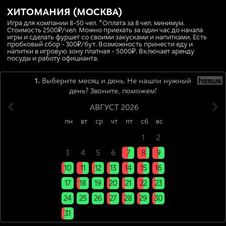
ХИТОМАНИЯ (МОСКВА)
Игра для компании 8-50 чел. *Оплата за 8 чел. минимум.
Стоимость 2500₽/чел. Можно приехать за один час до начала
игры и сделать фуршет со своими закусками и напитками. Есть
пробковый сбор - 300₽/бут. Возможность принести еду и
напитки в игровую зону платная - 5000₽. Включает аренду
посуды и работу официанта.
1.
Выберите месяц и день. Не нашли нужный
день? Звоните, поможем!
АВГУСТ 2026
пн
вт
ср
чт
пт
сб
вс
x
x
x
x
x
1
2
3
4
5
6
7
8
9
10
11
12
13
14
15
16
17
18
19
20
21
22
23
24
25
26
27
28
29
30
31
x
x
x
x
x
x