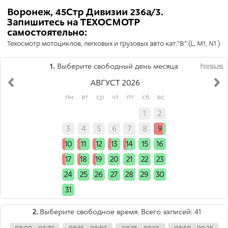
Воронеж, 45Стр Дивизии 236а/3.
Запишитесь на ТЕХОСМОТР
самостоятельно:
Техосмотр мотоциклов, легковых и грузовых авто кат."B" (L, M1, N1 )
1.
Выберите свободный день месяца
АВГУСТ 2026
пн
вт
ср
чт
пт
сб
вс
x
x
x
x
x
1
2
3
4
5
6
7
8
9
10
11
12
13
14
15
16
17
18
19
20
21
22
23
24
25
26
27
28
29
30
31
x
x
x
x
x
x
2.
Выберите свободное время. Всего записей: 41