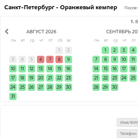
Санкт-Петербург - Оранжевый кемпер
После 
1.
В
АВГУСТ 2026
СЕНТЯБРЬ 20
пн
вт
ср
чт
пт
сб
вс
пн
вт
ср
чт
пт
x
x
x
x
x
1
2
x
1
2
3
4
3
4
5
6
7
8
9
7
8
9
10
11
10
11
12
13
14
15
16
14
15
16
17
18
17
18
19
20
21
22
23
21
22
23
24
25
24
25
26
27
28
29
30
28
29
30
x
x
31
x
x
x
x
x
x