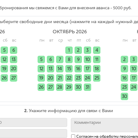
бронирования мы свяжемся с Вами для внесения аванса - 5000 руб.
ыберите свободные дни месяца (нажмите на каждый нужный де
26
ОКТЯБРЬ 2026
сб
вс
пн
вт
ср
чт
пт
сб
вс
пн
вт
5
6
x
x
x
1
2
3
4
x
x
12
13
5
6
7
8
9
10
11
2
3
19
20
12
13
14
15
16
17
18
9
10
26
27
19
20
21
22
23
24
25
16
17
x
x
26
27
28
29
30
31
x
23
24
30
x
2.
Укажите информацию для связи с Вами
Согласен на обработку
персонал