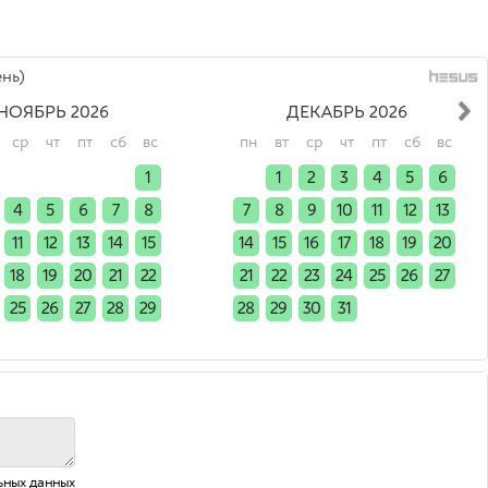
нь)
НОЯБРЬ 2026
ДЕКАБРЬ 2026
ср
чт
пт
сб
вс
пн
вт
ср
чт
пт
сб
вс
x
x
x
x
1
x
1
2
3
4
5
6
4
5
6
7
8
7
8
9
10
11
12
13
11
12
13
14
15
14
15
16
17
18
19
20
18
19
20
21
22
21
22
23
24
25
26
27
25
26
27
28
29
28
29
30
31
x
x
x
x
x
x
x
x
ьных данных