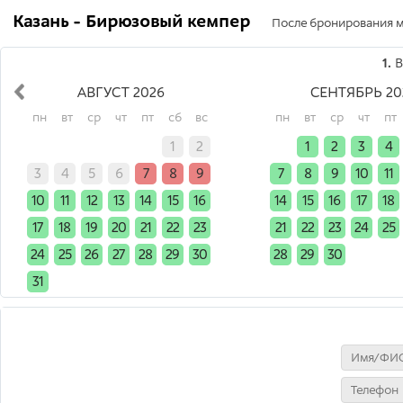
Казань - Бирюзовый кемпер
После бронирования мы
1.
В
АВГУСТ 2026
СЕНТЯБРЬ 20
пн
вт
ср
чт
пт
сб
вс
пн
вт
ср
чт
пт
x
x
x
x
x
1
2
x
1
2
3
4
3
4
5
6
7
8
9
7
8
9
10
11
10
11
12
13
14
15
16
14
15
16
17
18
17
18
19
20
21
22
23
21
22
23
24
25
24
25
26
27
28
29
30
28
29
30
x
x
31
x
x
x
x
x
x