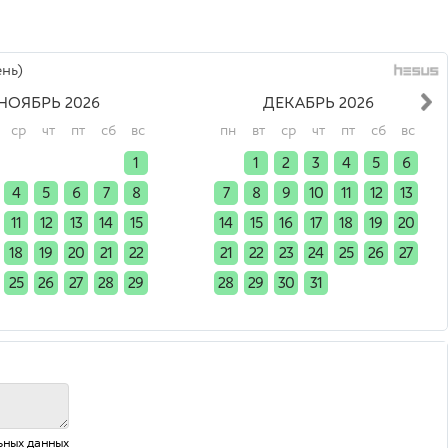
нь)
НОЯБРЬ 2026
ДЕКАБРЬ 2026
ср
чт
пт
сб
вс
пн
вт
ср
чт
пт
сб
вс
x
x
x
x
1
x
1
2
3
4
5
6
4
5
6
7
8
7
8
9
10
11
12
13
11
12
13
14
15
14
15
16
17
18
19
20
18
19
20
21
22
21
22
23
24
25
26
27
25
26
27
28
29
28
29
30
31
x
x
x
x
x
x
x
x
ьных данных