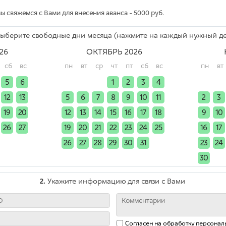
 свяжемся с Вами для внесения аванса - 5000 руб.
ыберите свободные дни месяца (нажмите на каждый нужный де
26
ОКТЯБРЬ 2026
сб
вс
пн
вт
ср
чт
пт
сб
вс
пн
вт
5
6
x
x
x
1
2
3
4
x
x
12
13
5
6
7
8
9
10
11
2
3
19
20
12
13
14
15
16
17
18
9
10
26
27
19
20
21
22
23
24
25
16
17
x
x
26
27
28
29
30
31
x
23
24
30
x
2.
Укажите информацию для связи с Вами
Согласен на обработку
персонал