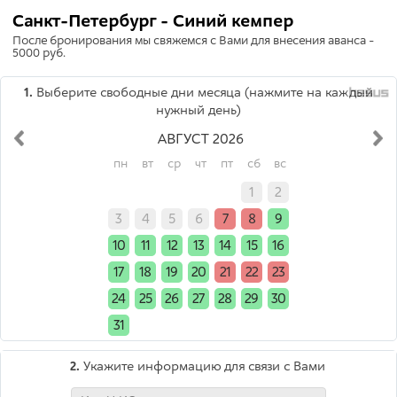
Санкт-Петербург - Синий кемпер
После бронирования мы свяжемся с Вами для внесения аванса -
5000 руб.
1.
Выберите свободные дни месяца (нажмите на каждый
нужный день)
АВГУСТ 2026
пн
вт
ср
чт
пт
сб
вс
x
x
x
x
x
1
2
3
4
5
6
7
8
9
10
11
12
13
14
15
16
17
18
19
20
21
22
23
24
25
26
27
28
29
30
31
x
x
x
x
x
x
2.
Укажите информацию для связи с Вами