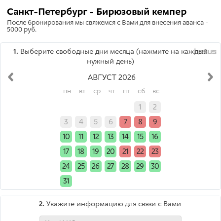
Санкт-Петербург - Бирюзовый кемпер
После бронирования мы свяжемся с Вами для внесения аванса -
5000 руб.
1.
Выберите свободные дни месяца (нажмите на каждый
нужный день)
АВГУСТ 2026
пн
вт
ср
чт
пт
сб
вс
x
x
x
x
x
1
2
3
4
5
6
7
8
9
10
11
12
13
14
15
16
17
18
19
20
21
22
23
24
25
26
27
28
29
30
31
x
x
x
x
x
x
2.
Укажите информацию для связи с Вами