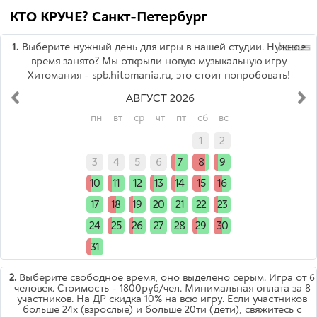
КТО КРУЧЕ? Санкт-Петербург
1.
Выберите нужный день для игры в нашей студии. Нужное
время занято? Мы открыли новую музыкальную игру
Хитомания - spb.hitomania.ru, это стоит попробовать!
АВГУСТ 2026
пн
вт
ср
чт
пт
сб
вс
x
x
x
x
x
1
2
3
4
5
6
7
8
9
10
11
12
13
14
15
16
17
18
19
20
21
22
23
24
25
26
27
28
29
30
31
x
x
x
x
x
x
2.
Выберите свободное время, оно выделено серым. Игра от 6
человек. Стоимость - 1800руб/чел. Минимальная оплата за 8
участников. На ДР скидка 10% на всю игру. Если участников
больше 24х (взрослые) и больше 20ти (дети), свяжитесь с