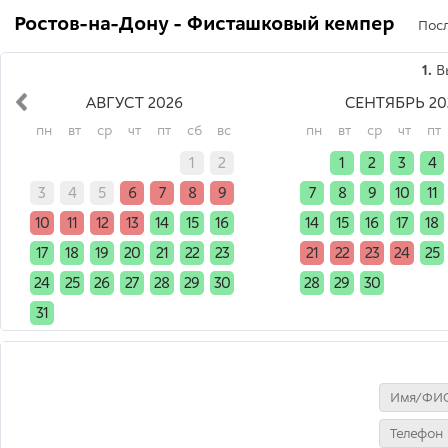
Ростов-на-Дону - Фисташковый кемпер
Посл
1.
Вы
АВГУСТ 2026
СЕНТЯБРЬ 20
пн
вт
ср
чт
пт
сб
вс
пн
вт
ср
чт
пт
x
x
x
x
x
1
2
x
1
2
3
4
3
4
5
6
7
8
9
7
8
9
10
11
10
11
12
13
14
15
16
14
15
16
17
18
17
18
19
20
21
22
23
21
22
23
24
25
24
25
26
27
28
29
30
28
29
30
x
x
31
x
x
x
x
x
x