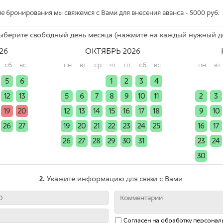
е бронирования мы свяжемся с Вами для внесения аванса - 5000 руб.
берите свободный день месяца (нажмите на каждый нужный д
26
ОКТЯБРЬ 2026
сб
вс
пн
вт
ср
чт
пт
сб
вс
пн
вт
5
6
x
x
x
1
2
3
4
x
x
12
13
5
6
7
8
9
10
11
2
3
19
20
12
13
14
15
16
17
18
9
10
26
27
19
20
21
22
23
24
25
16
17
x
x
26
27
28
29
30
31
x
23
24
30
x
2.
Укажите информацию для связи с Вами
Согласен на обработку
персонал