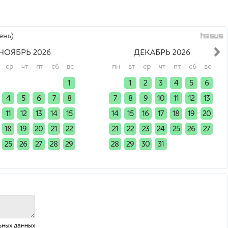
ень)
НОЯБРЬ 2026
ДЕКАБРЬ 2026
ср
чт
пт
сб
вс
пн
вт
ср
чт
пт
сб
вс
x
x
x
x
1
x
1
2
3
4
5
6
4
5
6
7
8
7
8
9
10
11
12
13
11
12
13
14
15
14
15
16
17
18
19
20
18
19
20
21
22
21
22
23
24
25
26
27
25
26
27
28
29
28
29
30
31
x
x
x
x
x
x
x
x
ьных данных