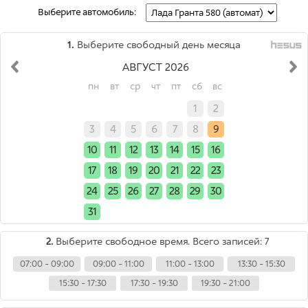
Выберите автомобиль:
1.
Выберите свободный день месяца
АВГУСТ 2026
пн
вт
ср
чт
пт
сб
вс
x
x
x
x
x
1
2
3
4
5
6
7
8
9
10
11
12
13
14
15
16
17
18
19
20
21
22
23
24
25
26
27
28
29
30
31
x
x
x
x
x
x
2.
Выберите свободное время. Всего записей: 7
07:00 - 09:00
09:00 - 11:00
11:00 - 13:00
13:30 - 15:30
15:30 - 17:30
17:30 - 19:30
19:30 - 21:00