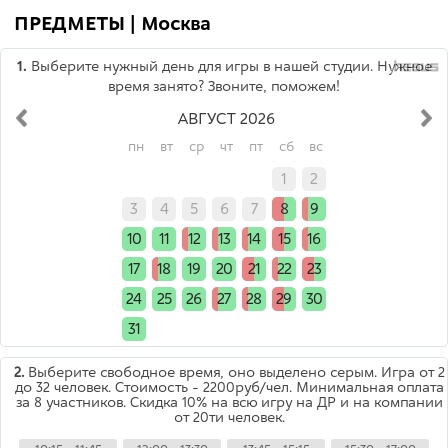
ПРЕДМЕТЫ | Москва
1.
Выберите нужный день для игры в нашей студии. Нужное
время занято? Звоните, поможем!
АВГУСТ 2026
пн
вт
ср
чт
пт
сб
вс
x
x
x
x
x
1
2
3
4
5
6
7
8
9
10
11
12
13
14
15
16
17
18
19
20
21
22
23
24
25
26
27
28
29
30
31
x
x
x
x
x
x
2.
Выберите свободное время, оно выделено серым. Игра от 2
до 32 человек. Стоимость - 2200руб/чел. Минимальная оплата
за 8 участников. Скидка 10% на всю игру на ДР и на компании
от 20ти человек.